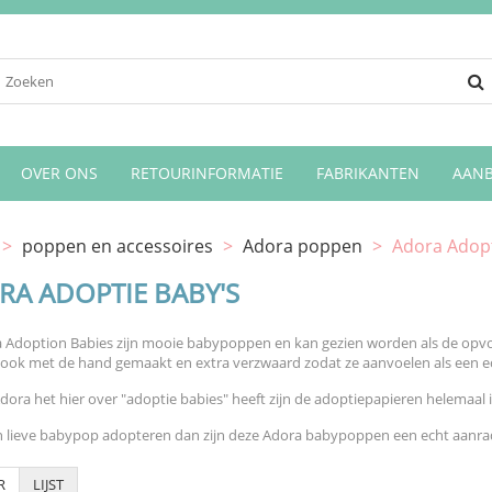
OVER ONS
RETOURINFORMATIE
FABRIKANTEN
AANB
>
poppen en accessoires
>
Adora poppen
>
Adora Adopt
RA ADOPTIE BABY'S
 Adoption Babies zijn mooie babypoppen en kan gezien worden als de opv
 ook met de hand gemaakt en extra verzwaard zodat ze aanvoelen als een e
ora het hier over "adoptie babies" heeft zijn de adoptiepapieren helemaal
en lieve babypop adopteren dan zijn deze Adora babypoppen een echt aanra
R
LIJST