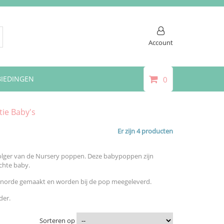
Account
IEDINGEN
0
ie Baby's
Er zijn 4 producten
olger van de Nursery poppen. Deze babypoppen zijn
chte baby.
 inorde gemaakt en worden bij de pop meegeleverd.
der.
Sorteren op