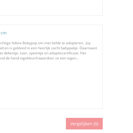
0 cm
achtige Adora Babypop om met liefde te adopteren. Joy
d en is gekleed in een heerlijk zacht babypakje. Daarnaast
dekentje, luier, speentje en adoptiecertificaat. Het
nd de hand ingekleurd waardoor ze een eigen...
Vergelijken (
0
)