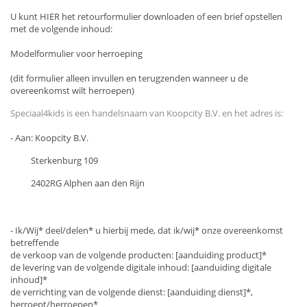
U kunt
HIER
het retourformulier downloaden of een brief opstellen
met de volgende inhoud:
Modelformulier voor herroeping
(dit formulier alleen invullen en terugzenden wanneer u de
overeenkomst wilt herroepen)
Speciaal4kids is een handelsnaam van Koopcity B.V. en het adres is:
- Aan: Koopcity B.V.
Sterkenburg 109
2402RG Alphen aan den Rijn
- Ik/Wij* deel/delen* u hierbij mede, dat ik/wij* onze overeenkomst
betreffende
de verkoop van de volgende producten: [aanduiding product]*
de levering van de volgende digitale inhoud: [aanduiding digitale
inhoud]*
de verrichting van de volgende dienst: [aanduiding dienst]*,
herroept/herroepen*