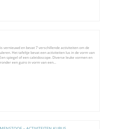
i is vernieuwd en bevat 7 verschillende activiteiten om de
uleren. Het tafeltje bevat een activiteiten lus in de vorm van
en spiegel of een caleidoscope. Diverse leuke vormen en
ronder een guiro in vorm van een...
MENSTOOF – ACTIVITEITEN KUBUS