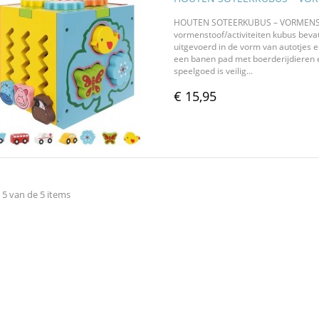
HOUTEN SOTEERKUBUS – VORMENST
vormenstoof/activiteiten kubus bevat 
uitgevoerd in de vorm van autotjes 
een banen pad met boerderijdieren en 
speelgoed is veilig...
€ 15,95
 5 van de 5 items