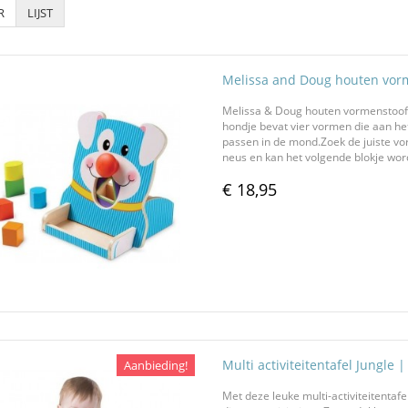
R
LIJST
Melissa and Doug houten vor
Melissa & Doug houten vormenstoof 
hondje bevat vier vormen die aan he
passen in de mond.Zoek de juiste vo
neus en kan het volgende blokje wor
€ 18,95
Multi activiteitentafel Jungl
Aanbieding!
Met deze leuke multi-activiteitenta