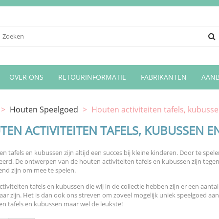
OVER ONS
RETOURINFORMATIE
FABRIKANTEN
AANB
>
Houten Speelgoed
>
Houten activiteiten tafels, kubuss
EN ACTIVITEITEN TAFELS, KUBUSSEN E
iten tafels en kubussen zijn altijd een succes bij kleine kinderen. Door te 
eerd. De ontwerpen van de houten activiteiten tafels en kubussen zijn tege
end zijn om mee te spelen.
tiviteiten tafels en kubussen die wij in de collectie hebben zijn er een aanta
aar zijn. Het is dan ook ons streven om zoveel mogelijk uniek speelgoed aan 
ten tafels en kubussen maar wel de leukste!