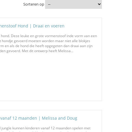
Sorteren op
menstoof Hond | Draai en voeren
hond. Deze leuke en grote vormenstoof inde vorm van een
t hondje gevoerd moeten worden maar niet alle blokjes
rm en als de hond die heeft opgegeten dan draai aan zijn
den gevoerd. Met dit ontwerp heeft Melissa...
e | vanaf 12 maanden | Melissa and Doug
fel jungle kunnen kinderen vanaf 12 maanden spelen met