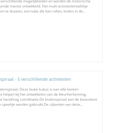
ze verschillende mogelijkheden en worden de motorische
nde manier ontwikkeld. Het multi-activiteitentafeltje
 te draaien, een tube die kan rollen, kralen in de...
spiraal - 5 verschillende activiteiten
alenspiraal. Deze leuke kubus is aan alle kanten
ie helpen bij het ontwikkelen van de kleurherkenning,
e hand/oog coördinatie.De kralenspiraal aan de bovenkant
k speeltje worden gebruikt.De zijkanten van deze...