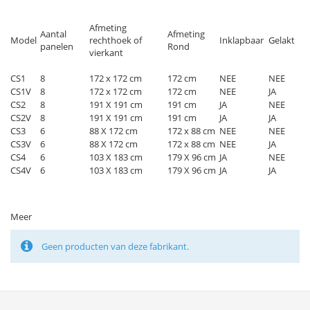
Afmeting
Aantal
Afmeting
Model
rechthoek of
Inklapbaar
Gelakt
panelen
Rond
vierkant
CS1
8
172 x 172 cm
172 cm
NEE
NEE
CS1V
8
172 x 172 cm
172 cm
NEE
JA
CS2
8
191 X 191 cm
191 cm
JA
NEE
CS2V
8
191 X 191 cm
191 cm
JA
JA
CS3
6
88 X 172 cm
172 x 88 cm
NEE
NEE
CS3V
6
88 X 172 cm
172 x 88 cm
NEE
JA
CS4
6
103 X 183 cm
179 X 96 cm
JA
NEE
CS4V
6
103 X 183 cm
179 X 96 cm
JA
JA
Meer
Geen producten van deze fabrikant.