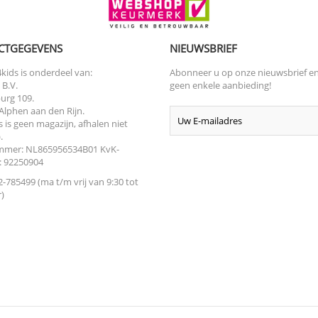
CTGEGEVENS
NIEUWSBRIEF
kids is onderdeel van:
Abonneer u op onze nieuwsbrief e
 B.V.
geen enkele aanbieding!
urg 109.
Alphen aan den Rijn.
s is geen magazijn, afhalen niet
.
mer: NL865956534B01 KvK-
 92250904
-785499 (ma t/m vrij van 9:30 tot
)