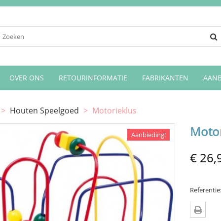
OVER ONS
RETOURINFORMATIE
FABRIKANTEN
AANB
>
Houten Speelgoed
>
Motorieklus
Motor
Aanbieding!
€ 26,
Referentie