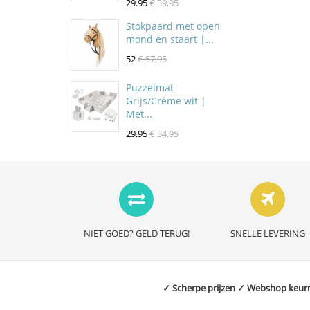
29.95
€ 39,95
Stokpaard met open
mond en staart |...
52
€ 57,95
Puzzelmat
Grijs/Crème wit |
Met...
29.95
€ 34,95
NIET GOED? GELD TERUG!
SNELLE LEVERING
✓ Scherpe prijzen ✓ Webshop keurme