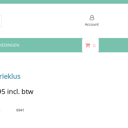
Account
IEDINGEN
0
ieklus
95
incl. btw
:
6941