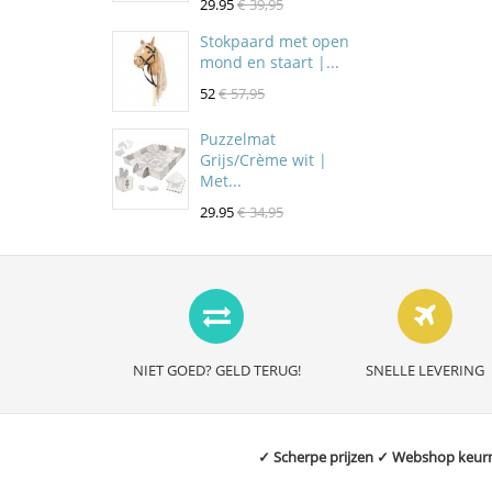
29.95
€ 39,95
Stokpaard met open
mond en staart |...
52
€ 57,95
Puzzelmat
Grijs/Crème wit |
Met...
29.95
€ 34,95
NIET GOED? GELD TERUG!
SNELLE LEVERING
✓ Scherpe prijzen ✓ Webshop keurme