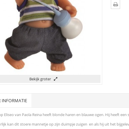
Bekijk groter
 INFORMATIE
p Eliseo van Paola Reina heeft blonde haren en blauwe ogen. Hij heeft een s
lijk kan dit stoere mannetje op zijn duimpje zuigen en als hij uit het bijgelev