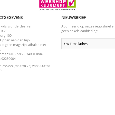
CTGEGEVENS
NIEUWSBRIEF
kids is onderdeel van:
Abonneer u op onze nieuwsbrief e
 B.V.
geen enkele aanbieding!
urg 109.
Alphen aan den Rijn.
s is geen magazijn, afhalen niet
.
mer: NL865956534B01 KvK-
 92250904
-785499 (ma t/m vrij van 9:30 tot
)