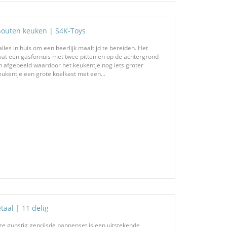
houten keuken | S4K-Toys
les in huis om een heerlijk maaltijd te bereiden. Het
evat een gasfornuis met twee pitten en op de achtergrond
n afgebeeld waardoor het keukentje nog iets groter
eukentje een grote koelkast met een...
aal | 11 delig
e gunstig geprijsde pannenset is een uitstekende