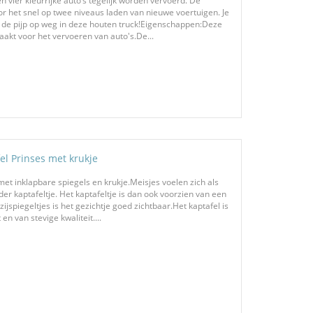
vier kleurrijke auto’s tegelijk worden vervoerd. De
r het snel op twee niveaus laden van nieuwe voertuigen. Je
n de pijp op weg in deze houten truck!Eigenschappen:Deze
akt voor het vervoeren van auto's.De...
el Prinses met krukje
l met inklapbare spiegels en krukje.Meisjes voelen zich als
der kaptafeltje. Het kaptafeltje is dan ook voorzien van een
zijspiegeltjes is het gezichtje goed zichtbaar.Het kaptafel is
n van stevige kwaliteit....