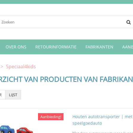
OVER ONS
RETOURINFORMATIE
FABRIKANTEN
AANB
>
Speciaal4kids
ZICHT VAN PRODUCTEN VAN FABRIKANT
R
LIJST
Houten autotransporter | met 
Aanbieding!
speelgoedauto