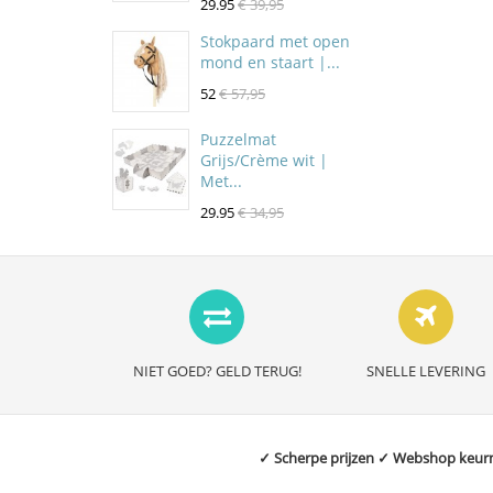
29.95
€ 39,95
Stokpaard met open
mond en staart |...
52
€ 57,95
Puzzelmat
Grijs/Crème wit |
Met...
29.95
€ 34,95
NIET GOED? GELD TERUG!
SNELLE LEVERING
✓ Scherpe prijzen ✓ Webshop keurme