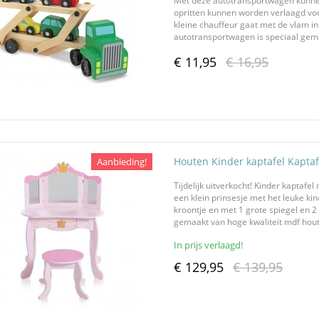
Met deze autotransportwagen kunnen 
opritten kunnen worden verlaagd voo
kleine chauffeur gaat met de vlam i
autotransportwagen is speciaal gema
€ 11,95
€ 16,95
Houten Kinder kaptafel Kaptaf
Aanbieding!
Tijdelijk uitverkocht! Kinder kaptafe
een klein prinsesje met het leuke kin
kroontje en met 1 grote spiegel en 2 
gemaakt van hoge kwaliteit mdf hout e
In prijs verlaagd!
€ 129,95
€ 139,95