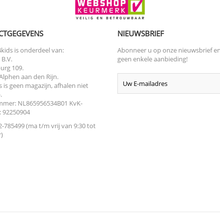
CTGEGEVENS
NIEUWSBRIEF
kids is onderdeel van:
Abonneer u op onze nieuwsbrief e
 B.V.
geen enkele aanbieding!
urg 109.
Alphen aan den Rijn.
s is geen magazijn, afhalen niet
.
mer: NL865956534B01 KvK-
 92250904
-785499 (ma t/m vrij van 9:30 tot
)