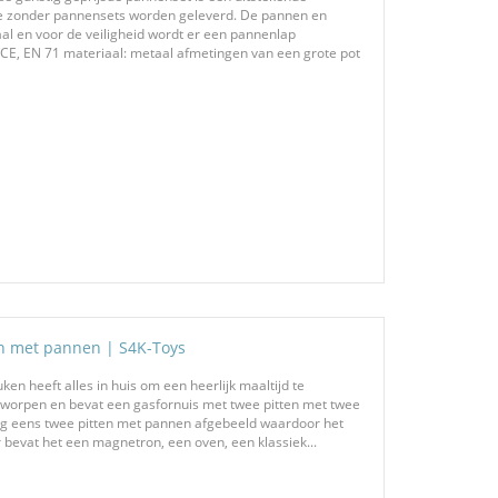
ie zonder pannensets worden geleverd. De pannen en
aal en voor de veiligheid wordt er een pannenlap
: CE, EN 71 materiaal: metaal afmetingen van een grote pot
n met pannen | S4K-Toys
n heeft alles in huis om een heerlijk maaltijd te
ontworpen en bevat een gasfornuis met twee pitten met twee
og eens twee pitten met pannen afgebeeld waardoor het
er bevat het een magnetron, een oven, een klassiek...