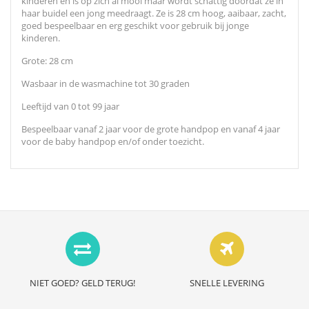
kinderen en is op zich al mooi maar wordt schattig doordat ze in
haar buidel een jong meedraagt. Ze is 28 cm hoog, aaibaar, zacht,
goed bespeelbaar en erg geschikt voor gebruik bij jonge
kinderen.
Grote: 28 cm
Wasbaar in de wasmachine tot 30 graden
Leeftijd van 0 tot 99 jaar
Bespeelbaar vanaf 2 jaar voor de grote handpop en vanaf 4 jaar
voor de baby handpop en/of onder toezicht.
NIET GOED? GELD TERUG!
SNELLE LEVERING