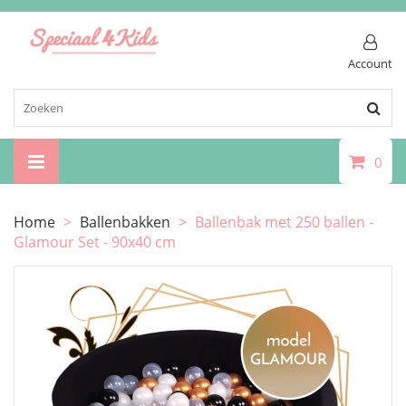
Account
0
Home
>
Ballenbakken
>
Ballenbak met 250 ballen -
Glamour Set - 90x40 cm