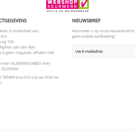
CTGEGEVENS
NIEUWSBRIEF
kids is onderdeel van:
Abonneer u op onze nieuwsbrief e
 B.V.
geen enkele aanbieding!
urg 109.
Alphen aan den Rijn.
s is geen magazijn, afhalen niet
.
mer: NL865956534B01 KvK-
 92250904
-785499 (ma t/m vrij van 9:30 tot
)