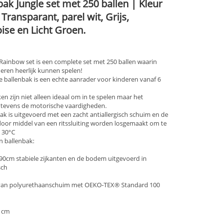
bak Jungle set met 250 ballen | Kleur
 Transparant, parel wit, Grijs,
ise en Licht Groen.
Rainbow set is een complete set met 250 ballen waarin
deren heerlijk kunnen spelen!
 ballenbak is een echte aanrader voor kinderen vanaf 6
en zijn niet alleen ideaal om in te spelen maar het
 tevens de motorische vaardigheden.
ak is uitgevoerd met een zacht antiallergisch schuim en de
oor middel van een ritssluiting worden losgemaakt om te
 30°C
 ballenbak:
90cm stabiele zijkanten en de bodem uitgevoerd in
sch
an polyurethaanschuim met OEKO-TEX® Standard 100
 cm