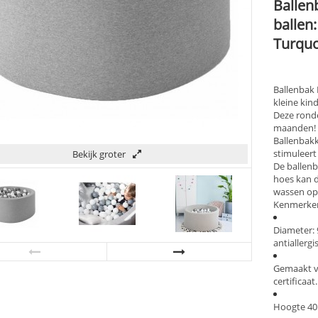
Ballen
ballen:
Turquo
Ballenbak 
kleine kin
Deze ronde
maanden!
Ballenbakk
stimuleert
Bekijk groter
De ballenb
hoes kan d
wassen op
Kenmerken
Diameter: 
antiallergi
Gemaakt v
certificaat.
Hoogte 40