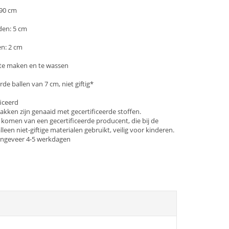
 90 cm
den: 5 cm
en: 2 cm
 te maken en te wassen
rde ballen van 7 cm, niet giftig*
ficeerd
akken zijn genaaid met gecertificeerde stoffen.
 komen van een gecertificeerde producent, die bij de
lleen niet-giftige materialen gebruikt, veilig voor kinderen.
 ongeveer 4-5 werkdagen