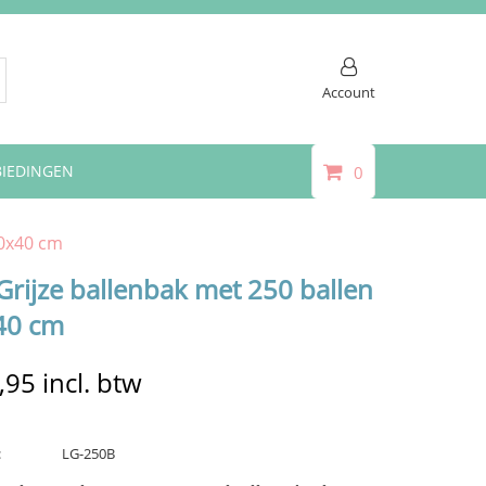
Account
IEDINGEN
0
90x40 cm
 Grijze ballenbak met 250 ballen
40 cm
,95
incl. btw
:
LG-250B