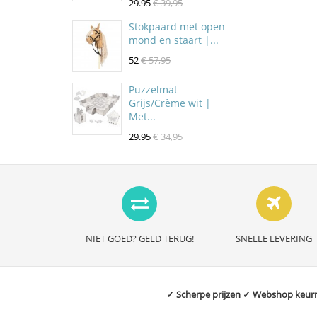
29.95
€ 39,95
Stokpaard met open
mond en staart |...
52
€ 57,95
Puzzelmat
Grijs/Crème wit |
Met...
29.95
€ 34,95
NIET GOED? GELD TERUG!
SNELLE LEVERING
✓ Scherpe prijzen ✓ Webshop keurme