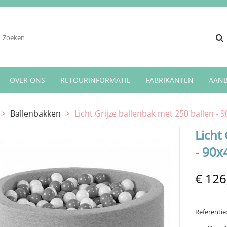
OVER ONS
RETOURINFORMATIE
FABRIKANTEN
AANB
>
Ballenbakken
>
Licht Grijze ballenbak met 250 ballen - 
Licht
- 90x
€ 126
Referentie