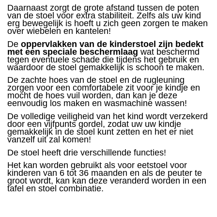
Daarnaast zorgt de grote afstand tussen de poten
van de stoel voor extra
stabiliteit. Z
elfs als uw kind
erg bewegelijk is
hoeft u zich geen zorgen te maken
over wiebelen en kantelen!
De
oppervlakken van de kinderstoel zijn bedekt
met een speciale beschermlaag
wat
beschermd
tegen eventuele schade die tijdens het gebruik en
waardoor de stoel gemakkelijk is schoon te maken.
De zachte hoes van de stoel
en de rugleuning
zorgen voor een comfortabele zit voor je kindje en
mocht de hoes vuil worden, dan kan je deze
eenvoudig los maken en
wasmachine wassen!
De volledige veiligheid van het kind wordt verzekerd
door een vijfpunts gordel,
zodat uw uw kindje
gemakkelijk in de stoel kunt zetten en het er niet
vanzelf uit zal komen!
De stoel heeft drie verschillende functies!
Het kan worden gebruikt als voor eet
stoel
voor
kinderen van 6 tot 36 maanden en als de peuter te
groot wordt, kan kan deze veranderd worden in een
tafel en stoel combinatie.