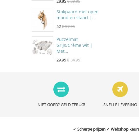
29.95
€ 39,95
Stokpaard met open
mond en staart |...
52
€ 57,95
Puzzelmat
Grijs/Crème wit |
Met...
29.95
€ 34,95
NIET GOED? GELD TERUG!
SNELLE LEVERING
✓ Scherpe prijzen ✓ Webshop keurme