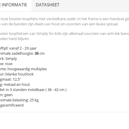
 INFORMATIE
DATASHEET
roze houten loopfiets met verstelbare zadel. In het frame is een handvat 
 van de banden zijn deels van hout en voorzien van een leuke spiraal.
ten loopfietsen van Simply for kids zijn allemaal voorzien van anti-lek ban
den hard blijven.
ftijd: vanaf 2 - 2½ jaar
nimale zadelhoogte:
36
cm
rk: Simply
e: roze
ame: hoogwaardig multiplex
ur: blanke houtlook
gmaat: 12,5"
g: metaal en hout
el: in 3 standen instelbaar ( 36 - 42 cm )
m: geen
imale belasting: 25 kg
gecertificeerd