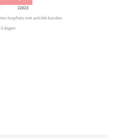
:
22023
en loopfiets met anti-lek banden.
2-3 dagen.