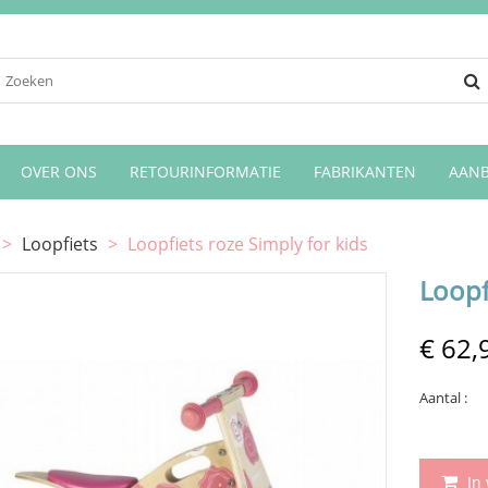
OVER ONS
RETOURINFORMATIE
FABRIKANTEN
AANB
>
Loopfiets
>
Loopfiets roze Simply for kids
Loopf
€ 62,
Aantal :
In