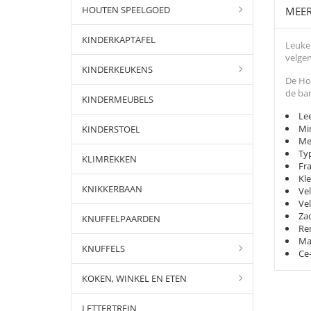
HOUTEN SPEELGOED
MEER
KINDERKAPTAFEL
Leuke 
velgen
KINDERKEUKENS
De Hou
de ban
KINDERMEUBELS
Lee
Mi
KINDERSTOEL
Me
Typ
KLIMREKKEN
Fr
Kle
KNIKKERBAAN
Vel
Vel
Zad
KNUFFELPAARDEN
Re
Max
KNUFFELS
Ce-
KOKEN, WINKEL EN ETEN
LETTERTREIN