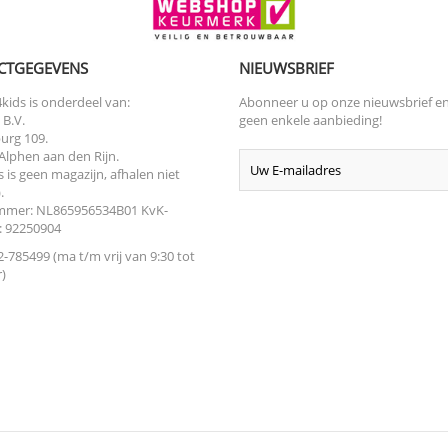
CTGEGEVENS
NIEUWSBRIEF
kids is onderdeel van:
Abonneer u op onze nieuwsbrief e
 B.V.
geen enkele aanbieding!
urg 109.
Alphen aan den Rijn.
s is geen magazijn, afhalen niet
.
mer: NL865956534B01 KvK-
 92250904
-785499 (ma t/m vrij van 9:30 tot
)