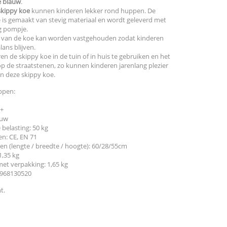
e blauw
.
skippy koe
kunnen kinderen lekker rond huppen. De
 is gemaakt van stevig materiaal en wordt geleverd met
g pompje.
 van de koe kan worden vastgehouden zodat kinderen
lans blijven.
ren de skippy koe in de tuin of in huis te gebruiken en het
t op de straatstenen, zo kunnen kinderen jarenlang plezier
n deze skippy koe.
ppen:
3+
auw
belasting: 50 kg
en: CE, EN 71
n (lengte / breedte / hoogte): 60/28/55cm
1,35 kg
et verpakking: 1,65 kg
968130520
t.