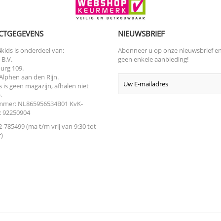
CTGEGEVENS
NIEUWSBRIEF
kids is onderdeel van:
Abonneer u op onze nieuwsbrief e
 B.V.
geen enkele aanbieding!
urg 109.
Alphen aan den Rijn.
s is geen magazijn, afhalen niet
.
mer: NL865956534B01 KvK-
 92250904
-785499 (ma t/m vrij van 9:30 tot
)