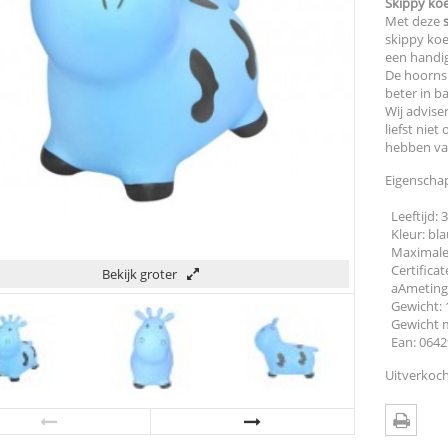
Skippy ko
Met deze
skippy koe
een handi
De hoorns
beter in ba
Wij advise
liefst nie
hebben va
Eigenscha
Leeftijd: 
Kleur: bl
Maximale 
Certificat
Bekijk groter
aAmetinge
Gewicht: 
Gewicht m
Ean: 0642
Uitverkoch