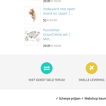
29.95
€ 39,95
Stokpaard met open
mond en staart |...
52
€ 57,95
Puzzelmat
Grijs/Crème wit |
Met...
29.95
€ 34,95
NIET GOED? GELD TERUG!
SNELLE LEVERING
✓ Scherpe prijzen ✓ Webshop keurme