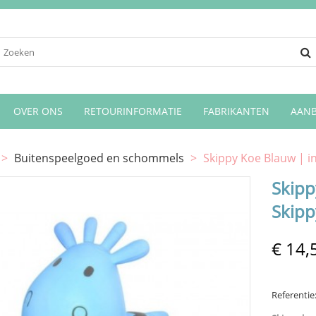
OVER ONS
RETOURINFORMATIE
FABRIKANTEN
AANB
>
Buitenspeelgoed en schommels
>
Skippy Koe Blauw | in
Skipp
Skipp
€ 14,
Referentie