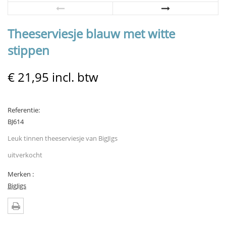
Theeserviesje blauw met witte
stippen
€ 21,95
incl. btw
Referentie:
BJ614
Leuk tinnen theeserviesje van BigJIgs
uitverkocht
Merken :
BigJigs