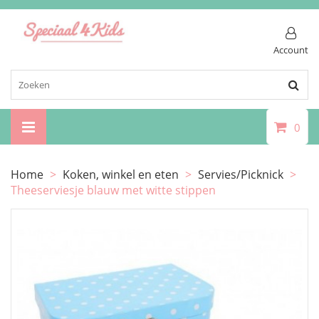
Account
0
Home
>
Koken, winkel en eten
>
Servies/Picknick
>
Theeserviesje blauw met witte stippen