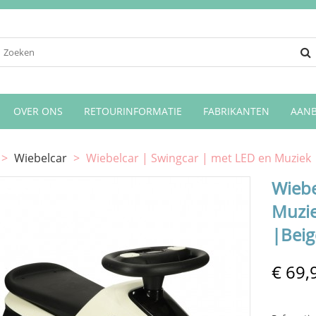
OVER ONS
RETOURINFORMATIE
FABRIKANTEN
AANB
>
Wiebelcar
>
Wiebelcar | Swingcar | met LED en Muziek |
Wiebe
Muzie
|Beig
€ 69,