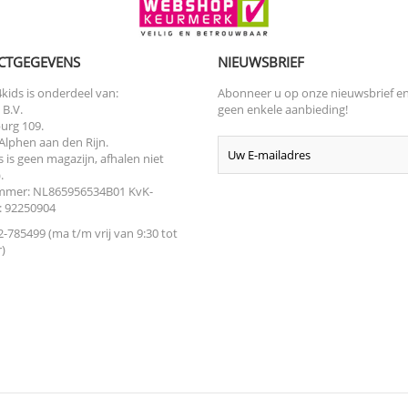
CTGEGEVENS
NIEUWSBRIEF
kids is onderdeel van:
Abonneer u op onze nieuwsbrief e
 B.V.
geen enkele aanbieding!
urg 109.
Alphen aan den Rijn.
s is geen magazijn, afhalen niet
.
mer: NL865956534B01 KvK-
 92250904
-785499 (ma t/m vrij van 9:30 tot
)