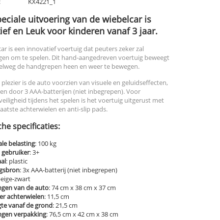
:
KX4221_1
eciale uitvoering van de wiebelcar is
ief en Leuk voor kinderen vanaf 3 jaar.
ar is een innovatief voertuig dat peuters zeker zal
en om te spelen. Dit hand-aangedreven voertuig beweegt
elweg de handgrepen heen en weer te bewegen.
 plezier is de auto voorzien van visuele en geluidseffecten,
n door 3 AAA-batterijen (niet inbegrepen). Voor
eiligheid tijdens het spelen is het voertuig uitgerust met
aatste achterwielen en anti-slip pads.
he specificaties:
le belasting
: 100 kg
d gebruiker
: 3+
al
: plastic
gsbron
: 3x AAA-batterij (niet inbegrepen)
beige-zwart
ngen van de auto
: 74 cm x 38 cm x 37 cm
er achterwielen
: 11,5 cm
gte vanaf de grond
: 21,5 cm
ngen verpakking
: 76,5 cm x 42 cm x 38 cm