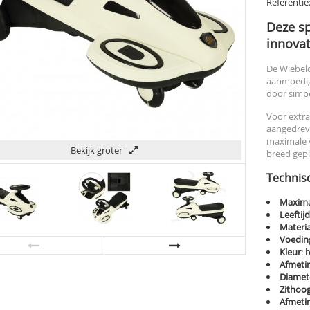
Referentie
Deze sp
innovat
De Wiebelc
aanmoedig
door simp
Voor extra
aangedreve
maximale v
Bekijk groter
breed gepl
Technisc
Maxima
Leeftij
Materia
Voedin
Kleur
: 
Afmeti
Diamet
Zithoo
Afmeti