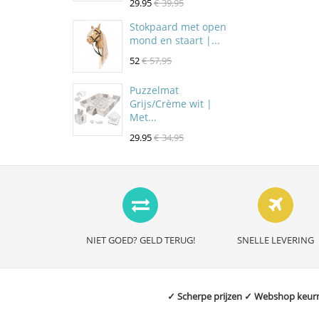
29.95
€ 39,95
Stokpaard met open
mond en staart |...
52
€ 57,95
Puzzelmat
Grijs/Crème wit |
Met...
29.95
€ 34,95
NIET GOED? GELD TERUG!
SNELLE LEVERING
✓ Scherpe prijzen ✓ Webshop keurme